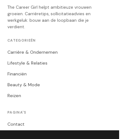
The Career Girl helpt ambitieuze vrouwen
groeien. Carrièretips, sollicitatieadvies en
werkgeluk: bouw aan de loopbaan die je
verdient.
CATEGORIEËN
Carrière & Ondernemen
Lifestyle & Relaties
Financiën
Beauty & Mode
Reizen
PAGINA'S
Contact
Privacybeleid