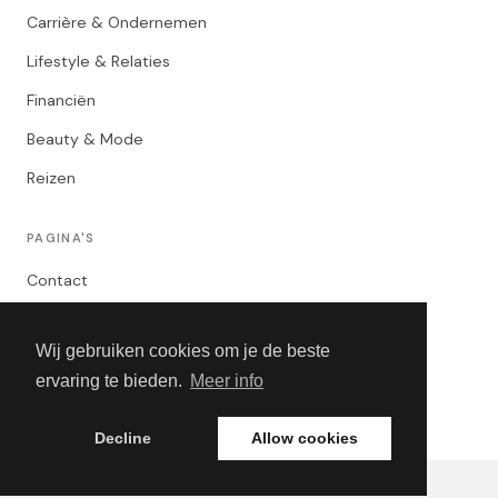
Carrière & Ondernemen
Lifestyle & Relaties
Financiën
Beauty & Mode
Reizen
PAGINA'S
Contact
Privacybeleid
Wij gebruiken cookies om je de beste
Algemene Voorwaarden
ervaring te bieden.
Meer info
Adverteren
Decline
Allow cookies
© 2026 The Career Girl. Alle rechten voorbehouden.